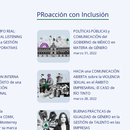
PRoacción con Inclusión
MPO REAL:
POLÍTICAS PÚBLICAS y
AL LISTENING
COMUNICACIÓN del
a GESTIÓN
GOBIERNO de MÉXICO en
RPORATIVAS
MATERIA de GÉNERO
marzo 31, 2022
HACIA una COMUNICACIÓN
N INTERNA
ABIERTA sobre la VIOLENCIA
ÉXITO de una
SEXUAL en el ÁMBITO
CIÓN
EMPRESARIAL: El CASO de
ONAL
RÍO TINTO
marzo 28, 2022
la
BUENAS PRÁCTICAS de
de CDMX,
IGUALDAD de GÉNERO en la
 Monterrey
GESTIÓN de TALENTO en las
r su marca
EMPRESAS