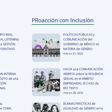
PRoacción con Inclusión
MPO REAL:
POLÍTICAS PÚBLICAS y
AL LISTENING
COMUNICACIÓN del
a GESTIÓN
GOBIERNO de MÉXICO en
RPORATIVAS
MATERIA de GÉNERO
marzo 31, 2022
HACIA una COMUNICACIÓN
N INTERNA
ABIERTA sobre la VIOLENCIA
ÉXITO de una
SEXUAL en el ÁMBITO
CIÓN
EMPRESARIAL: El CASO de
ONAL
RÍO TINTO
marzo 28, 2022
la
BUENAS PRÁCTICAS de
de CDMX,
IGUALDAD de GÉNERO en la